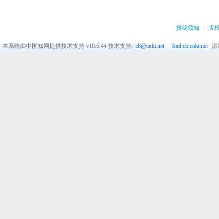
投稿须知
|
版
本系统由中国知网提供技术支持
v10.6.44
技术支持:
cb@cnki.net
find.cb.cnki.net
温