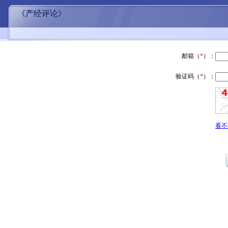
《产经评论》
邮箱（
*
）：
验证码（
*
）：
看不